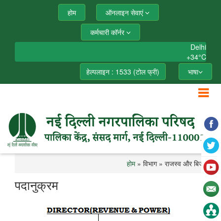
होम
ऑनलाइन सेवाएं
कर्मचारी कॉर्नर
Delhi
+
34°
C
हेल्पलाइन : 1533 (टोल फ्री)
भाषा
होम
» विभाग » राजस्व और बिजली
पदानुक्रम