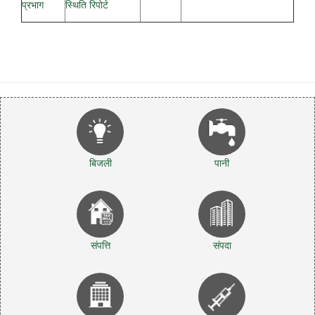
प्रभाग
स्थिति रिपोर्ट
बिजली
पानी
संपत्ति
संपदा